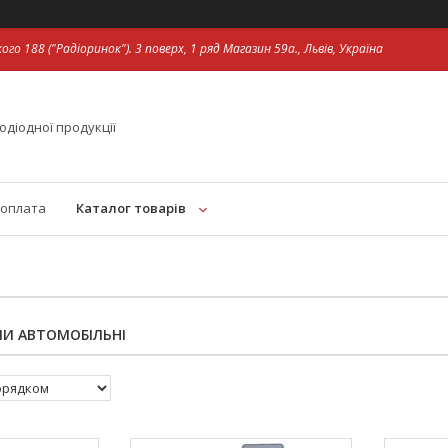
ого 188 ("Радіоринок"). 3 поверх, 1 ряд Магазин 59а., Львів, Україна
одіодної продукції
 оплата
Каталог товарів
ПИ АВТОМОБІЛЬНІ