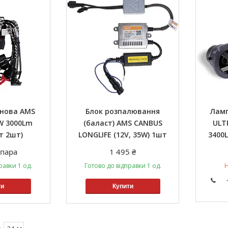
онова AMS
Блок розпалювання
Ламп
W 3000Lm
(баласт) AMS CANBUS
ULT
т 2шт)
LONGLIFE (12V, 35W) 1шт
3400
/пара
1 495 ₴
равки 1 од.
Готово до відправки 1 од.
Н
ти
Купити