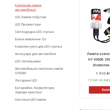
Ксенонові лампи
автомобільні
LED Лампи побутові
LED Прожектори
Світлодіодна LED стрічка
Блоки живлення 12v
Комплектуючі для LED стрічка
Лампа ксен
Аксесуари для автомобіля
H7 4300K 35
LED Світильники
(Комплек
Автомобільна галогенні лампи
OSRAM
1 410 ₴
Готово до відп
Ліхтарики LED
Батарейки, Акумулятори,
Купи
Зарядні пристрої
Настільні LED лампи