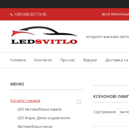
вул.Б.Хмельницьк
+380 (68) 327-73-65
Інтернет-магазин світл
Головна
Контакти
Про нас
Відгуки
Доставка та
КСЕНОНОВІ ЛАМ
Каталог товарів
LED Автомобільні лампи
LED Фари, Денні ходові вогні
Автомобільні лінзи