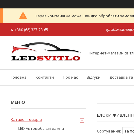
Зараз компанія не може швидко обробляти замовлен
вул.Б.Хмельницьк
+380 (68) 327-73-65
Інтернет-магазин світл
Головна
Контакти
Про нас
Відгуки
Доставка та
БЛОКИ ЖИВЛЕНН
Каталог товарів
LED Автомобільні лампи