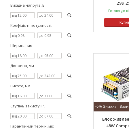
299,2
Вихідна напруга, В
Готово до в
Купи
Коефіцієнт потужності,
Ширина, мм
Довжина, мм
Висота, мм
Ступінь захисту IP,
–5%
Зали
Блок живлен
48W Сompac
Гарантійний термін, міс