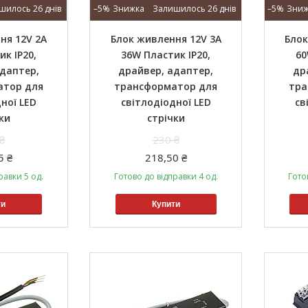
шилось 26 днів
–5%
Залишилось 26 днів
–5%
ня 12V 2A
Блок живлення 12V 3A
Блок
к IP20,
36W Пластик IP20,
60
даптер,
драйвер, адаптер,
др
атор для
трансформатор для
тра
ної LED
світлодіодної LED
св
ки
стрічки
₴
230 ₴
5 ₴
218,50 ₴
равки 5 од.
Готово до відправки 4 од.
Гото
ти
Купити