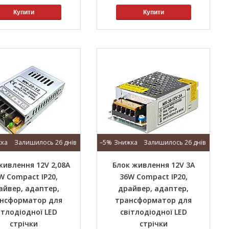
Купити
Купити
Залишилось 26 днів
–5%
Залишилось 26 днів
живлення 12V 2,08A
Блок живлення 12V 3A
W Сompact IP20,
36W Сompact IP20,
айвер, адаптер,
драйвер, адаптер,
нсформатор для
трансформатор для
ітлодіодної LED
світлодіодної LED
стрічки
стрічки