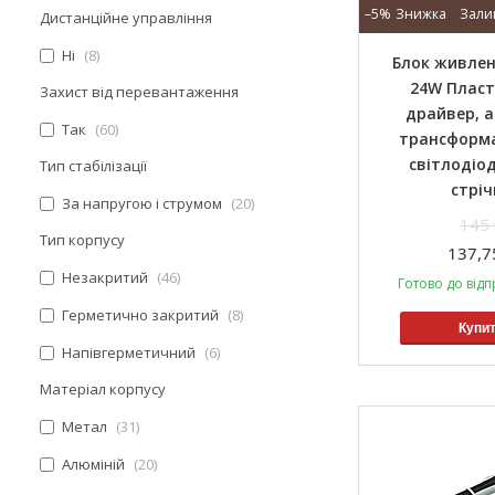
–5%
Зали
Дистанційне управління
Ні
8
Блок живлен
24W Пласти
Захист від перевантаження
драйвер, а
Так
60
трансформ
світлодіод
Тип стабілізації
стріч
За напругою і струмом
20
145 
Тип корпусу
137,7
Незакритий
46
Готово до відп
Герметично закритий
8
Купи
Напівгерметичний
6
Матеріал корпусу
Метал
31
Алюміній
20