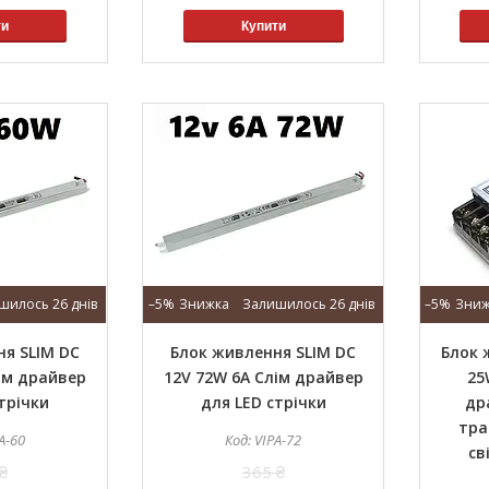
ти
Купити
шилось 26 днів
–5%
Залишилось 26 днів
–5%
я SLIM DC
Блок живлення SLIM DC
Блок 
ім драйвер
12V 72W 6А Слім драйвер
25
трічки
для LED стрічки
др
тра
A-60
VIPA-72
св
₴
365 ₴