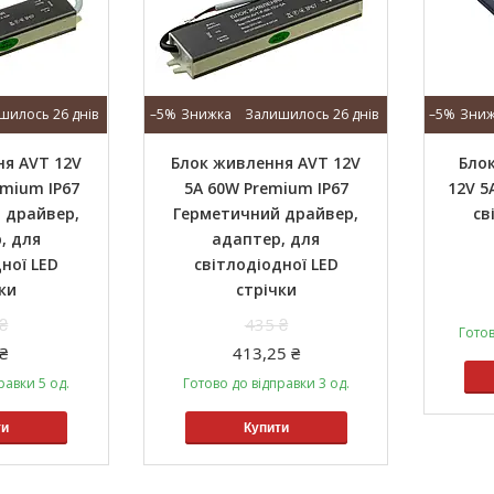
шилось 26 днів
–5%
Залишилось 26 днів
–5%
я AVT 12V
Блок живлення AVT 12V
Бло
emium IP67
5A 60W Premium IP67
12V 5
 драйвер,
Герметичний драйвер,
св
, для
адаптер, для
ної LED
світлодіодної LED
ки
стрічки
₴
435 ₴
Готов
₴
413,25 ₴
равки 5 од.
Готово до відправки 3 од.
ти
Купити