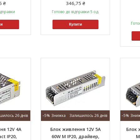
5 ₴
346,75 ₴
ідправки
Готово до відправки 5 од.
Гото
ти
Купити
шилось 26 днів
–5%
Залишилось 26 днів
–5%
ня 12V 4A
Блок живлення 12V 5A
Блок 
t IP20,
60W M IP20, драйвер,
M