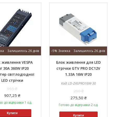
Залишилось 26 днів
–5%
Залишилось 26 днів
к живлення VESPA
Блок живлення для LED
V 30A 360W IP20
стрічки GTV PRO DC12V
тер світлодіодної
1.33A 16W IP20
LED стрічки
LD-ZASPRO16W-30
955 ₴
290 ₴
907,25 ₴
275,50 ₴
во до відправки 1 од.
Готово до відправки 2 од.
Купити
Купити