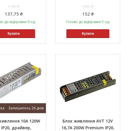
145 ₴
160 ₴
137,75 ₴
152 ₴
во до відправки 9 од.
Готово до відправки 5 од.
Купити
Купити
Залишилось 26 днів
живлення 10A 120W
Блок живлення AVT 12V
 IP20, драйвер,
16,7A 200W Premium IP20,