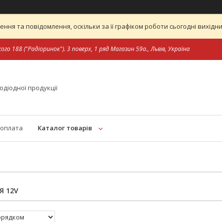
ня та повідомлення, оскільки за її графіком роботи сьогодні вихід
ого 188 ("Радіоринок"). 3 поверх, 1 ряд Магазин 59а., Львів, Україна
одіодної продукції
 оплата
Каталог товарів
Я 12V