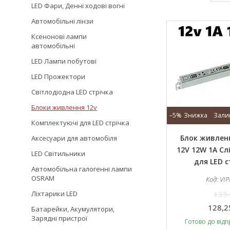
LED Фари, Денні ходові вогні
Автомобільні лінзи
Ксенонові лампи
автомобільні
LED Лампи побутові
LED Прожектори
Світлодіодна LED стрічка
Блоки живлення 12v
–5%
Зали
Комплектуючі для LED стрічка
Блок живленн
Аксесуари для автомобіля
12V 12W 1А Сл
LED Світильники
для LED с
Автомобільна галогенні лампи
OSRAM
VIP
Ліхтарики LED
135 
128,2
Батарейки, Акумулятори,
Зарядні пристрої
Готово до відп