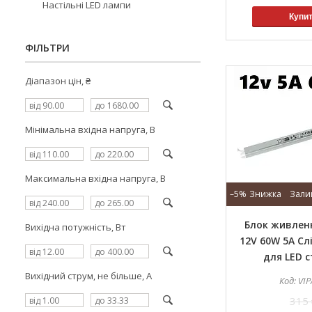
Настільні LED лампи
Купи
ФІЛЬТРИ
Діапазон цін, ₴
Мінімальна вхідна напруга, В
Максимальна вхідна напруга, В
–5%
Зали
Блок живленн
Вихідна потужність, Вт
12V 60W 5А Сл
для LED с
Вихідний струм, не більше, А
VIP
315 