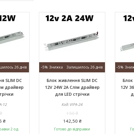
шилось 26 днів
–5%
Залишилось 26 днів
–5%
я SLIM DC
Блок живлення SLIM DC
Блок
ім драйвер
12V 24W 2А Слім драйвер
12V 3
трічки
для LED стрічки
д
A-12
VIPA-24
₴
150 ₴
5 ₴
142,50 ₴
равки 2 од.
Готово до відправки
Го