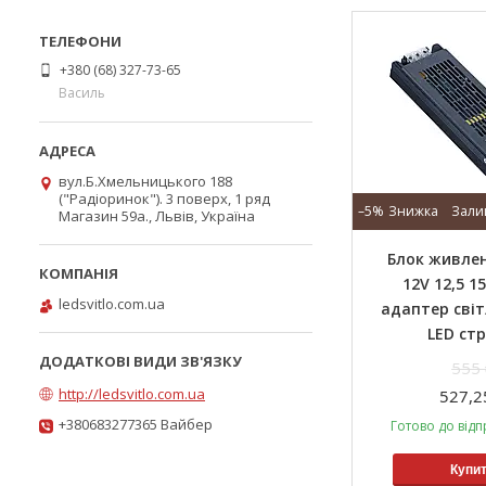
+380 (68) 327-73-65
Василь
вул.Б.Хмельницького 188
("Радіоринок"). 3 поверх, 1 ряд
–5%
Зали
Магазин 59а., Львів, Україна
Блок живле
12V 12,5 1
ledsvitlo.com.ua
адаптер світ
LED стр
555 
http://ledsvitlo.com.ua
527,2
+380683277365 Вайбер
Готово до відп
Купи