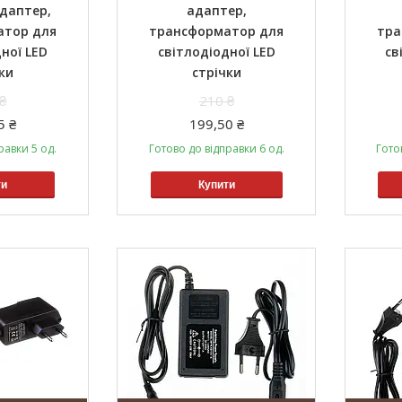
даптер,
адаптер,
атор для
трансформатор для
тра
ної LED
світлодіодної LED
св
ки
стрічки
₴
210 ₴
5 ₴
199,50 ₴
равки 5 од.
Готово до відправки 6 од.
Гото
ти
Купити