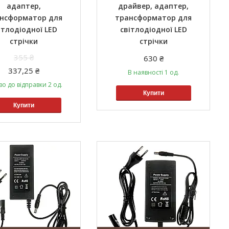
адаптер,
драйвер, адаптер,
нсформатор для
трансформатор для
ітлодіодної LED
світлодіодної LED
стрічки
стрічки
355 ₴
630 ₴
337,25 ₴
В наявності 1 од.
во до відправки 2 од.
Купити
Купити