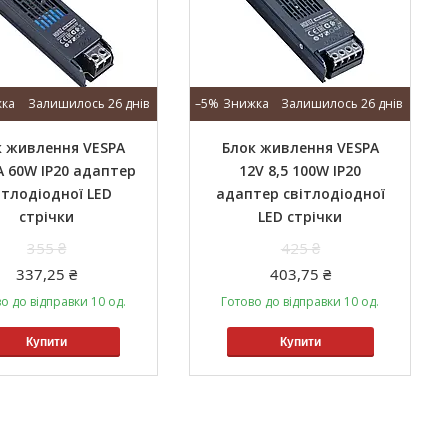
Залишилось 26 днів
–5%
Залишилось 26 днів
к живлення VESPA
Блок живлення VESPA
A 60W IP20 адаптер
12V 8,5 100W IP20
ітлодіодної LED
адаптер світлодіодної
стрічки
LED стрічки
355 ₴
425 ₴
337,25 ₴
403,75 ₴
о до відправки 10 од.
Готово до відправки 10 од.
Купити
Купити