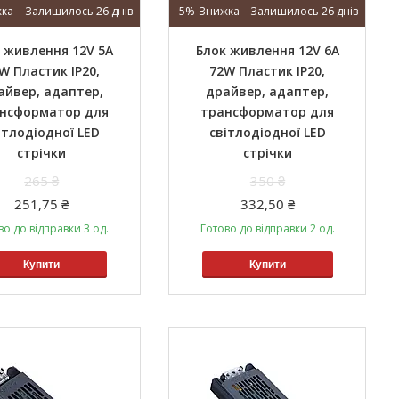
Залишилось 26 днів
–5%
Залишилось 26 днів
 живлення 12V 5A
Блок живлення 12V 6A
W Пластик IP20,
72W Пластик IP20,
айвер, адаптер,
драйвер, адаптер,
нсформатор для
трансформатор для
ітлодіодної LED
світлодіодної LED
стрічки
стрічки
265 ₴
350 ₴
251,75 ₴
332,50 ₴
во до відправки 3 од.
Готово до відправки 2 од.
Купити
Купити