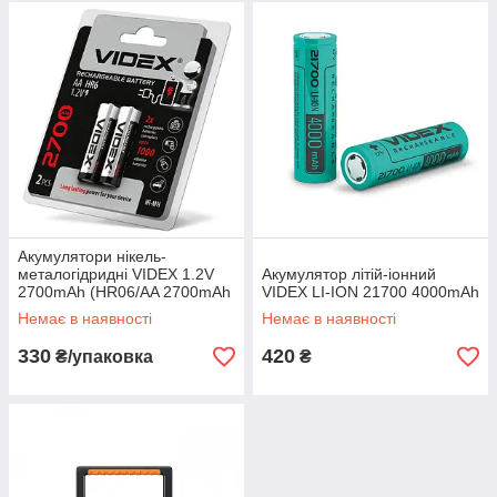
Акумулятори нікель-
металогідридні VIDEX 1.2V
Акумулятор літій-іонний
2700mAh (HR06/AA 2700mAh
VIDEX LI-ION 21700 4000mAh
double blister 2шт)
Немає в наявності
Немає в наявності
330
420
₴/упаковка
₴