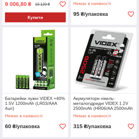
9 006,80
Немає в наявності
₴
10 120 ₴
95
₴/упаковка
Купити
Батарейки лужні VIDEX +40%
Акумулятори нікель-
1.5V 1200mAh (LR03/AAA
металогідридні VIDEX 1.2V
4шт)
2500mAh (HR06/AA 2500mAh
double blister 2шт)
Немає в наявності
Немає в наявності
60
315
₴/упаковка
₴/упаковка