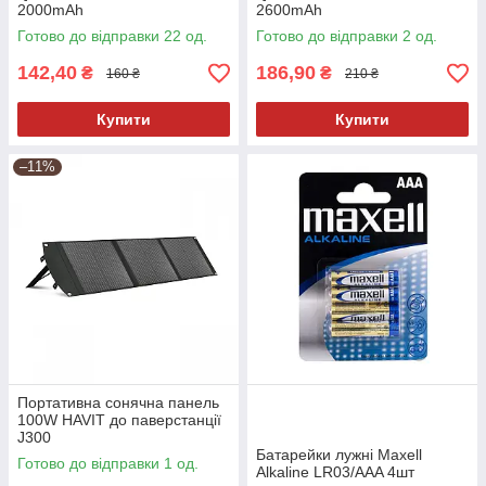
2000mAh
2600mAh
Готово до відправки 22 од.
Готово до відправки 2 од.
142,40
186,90
₴
₴
160 ₴
210 ₴
Купити
Купити
–11%
Портативна сонячна панель
100W HAVIT до паверстанції
J300
Батарейки лужні Maxell
Готово до відправки 1 од.
Alkaline LR03/AAA 4шт