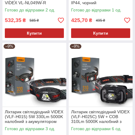
VIDEX VL-NL049W-R
IP44, чорний
Готово до відправки 2 од.
Готово до відправки 1 од.
532,35
425,70
₴
₴
585 ₴
495 ₴
Купити
Купити
–9%
–9%
Ліхтарик світлодіодний VIDEX
Ліхтарик світлодіодний VIDEX
(VLF-H015) 5W 330Lm 5000K
(VLF-H025C) 5W + COB
налобний з акумулятором
310Lm 5000K налобний з
акумулятором
Готово до відправки 3 од.
Готово до відправки 6 од.