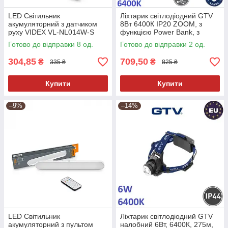
LED Світильник
Ліхтарик світлодіодний GTV
акумуляторний з датчиком
8Вт 6400К IP20 ZOOM, з
руху VIDEX VL-NL014W-S
функцією Power Bank, з
акумулятором
Готово до відправки 8 од.
Готово до відправки 2 од.
304,85
709,50
₴
₴
335 ₴
825 ₴
Купити
Купити
–9%
–14%
LED Світильник
Ліхтарик світлодіодний GTV
акумуляторний з пультом
налобний 6Вт, 6400К, 275м,