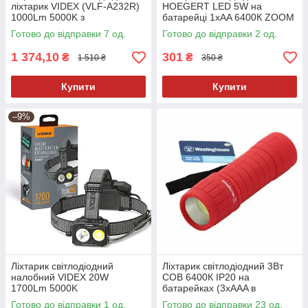
ліхтарик VIDEX (VLF-A232R)
HOEGERT LED 5W на
1000Lm 5000K з
батарейці 1xAA 6400К ZOOM
акумулятором
IP20
Готово до відправки 7 од.
Готово до відправки 2 од.
1 374,10
301
₴
₴
1 510 ₴
350 ₴
Купити
Купити
–9%
Ліхтарик світлодіодний
Ліхтарик світлодіодний 3Вт
налобний VIDEX 20W
COB 6400К IP20 на
1700Lm 5000K
батарейках (3xAAA в
акумуляторний з функцією
комплекті) Червоний
Готово до відправки 1 од.
Готово до відправки 23 од.