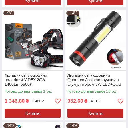
Купити
Купити
–9%
–14%
Ліхтарик світлодіодний
Ліхтарик світлодіодний
налобний VIDEX 20W
Quantum Assistant ручний з
1400Lm 6500K
акумулятором 3W LED+COB
акумуляторний з функцією
з функцією Power Bank
Готово до відправки 1 од.
Готово до відправки 16 од.
Power Bank (VLF-H056)
1 346,80
352,60
₴
₴
1 480 ₴
410 ₴
Купити
Купити
–14%
–14%