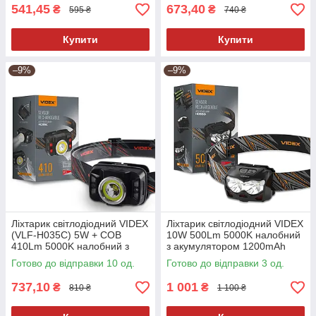
541,45
673,40
₴
₴
595 ₴
740 ₴
Купити
Купити
–9%
–9%
Ліхтарик світлодіодний VIDEX
Ліхтарик світлодіодний VIDEX
(VLF-H035C) 5W + COB
10W 500Lm 5000K налобний
410Lm 5000K налобний з
з акумулятором 1200mAh
акумулятором
(VLF-H055D)
Готово до відправки 10 од.
Готово до відправки 3 од.
737,10
1 001
₴
₴
810 ₴
1 100 ₴