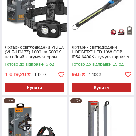
Ліхтарик світлодіодний VIDEX
Ліхтарик світлодіодний
(VLF-H047Z) 1000Lm 5000K
HOEGERT LED 10W COB
налобний з акумулятором
IP54 6400K акумуляторний з
магнітним утримувачем
Готово до відправки 5 од.
Готово до відправки 15 од.
1 019,20
946
₴
₴
1 120 ₴
1 100 ₴
Купити
Купити
–9%
–9%