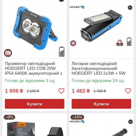
Прожектор світлодіодний
Ліхтарик світлодіодний
HOEGERT LED COB 20W
багатофункціональний
IP54 6400K акумуляторний з
HOEGERT LED 2x3W + 5W
функцією Power Bank
COB IP54 6400K
Готово до відправки 3 од.
Готово до відправки 24 од.
акумуляторний з магнітним
утримувачем
1 806
1 462
₴
₴
2 100 ₴
1 700 ₴
Купити
Купити
–9%
–14%