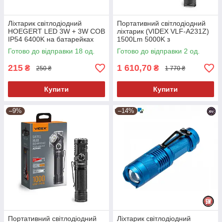
Ліхтарик світлодіодний
Портативний світлодіодний
HOEGERT LED 3W + 3W COB
ліхтарик (VIDEX VLF-A231Z)
IP54 6400K на батарейках
1500Lm 5000K з
3xAAA з магнітним
акумулятором
Готово до відправки 18 од.
Готово до відправки 2 од.
утримуваче
215
1 610,70
₴
₴
250 ₴
1 770 ₴
Купити
Купити
–9%
–14%
Портативний світлодіодний
Ліхтарик світлодіодний