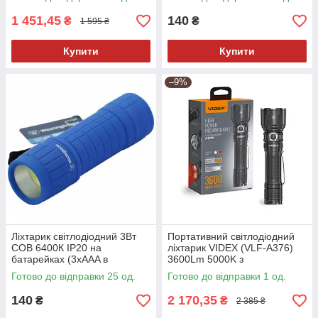
Power Bank (VLF-H057)
1 451,45
140
₴
₴
1 595 ₴
Купити
Купити
–9%
Ліхтарик світлодіодний 3Вт
Портативний світлодіодний
COB 6400К IP20 на
ліхтарик VIDEX (VLF-A376)
батарейках (3xAAA в
3600Lm 5000K з
комплекті) Синій
акумулятором
Готово до відправки 25 од.
Готово до відправки 1 од.
140
2 170,35
₴
₴
2 385 ₴