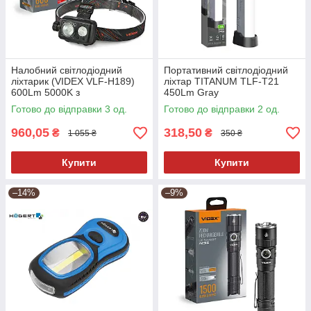
Налобний світлодіодний
Портативний світлодіодний
ліхтарик (VIDEX VLF-H189)
ліхтар TITANUM TLF-T21
600Lm 5000K з
450Lm Gray
акумулятором
Готово до відправки 3 од.
Готово до відправки 2 од.
960,05
318,50
₴
₴
1 055 ₴
350 ₴
Купити
Купити
–14%
–9%