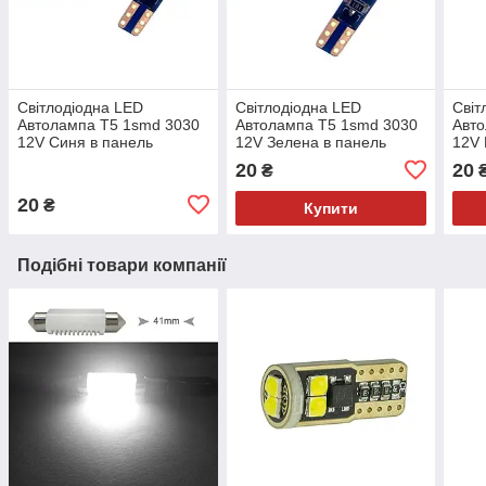
Світлодіодна LED
Світлодіодна LED
Світ
Автолампа T5 1smd 3030
Автолампа T5 1smd 3030
Авто
12V Синя в панель
12V Зелена в панель
12V 
приладів
приладів
прил
20
20
₴
20
₴
Купити
Подібні товари компанії