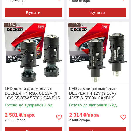
1 280 ₴/пара
1 800 ₴/пара
Купити
Купити
–11%
–11%
LED лампи автомобільні
LED лампи автомобільні
DECKER H4 RGX-01 12V (9-
DECKER H4 12V (9-16V)
16V) 65/85W 5500K CANBUS
45/65W 5500K CANBUS
Лінзовані (комплект 2шт)
Лінзовані (комплект 2шт)
Готово до відправки 2 од.
Готово до відправки 6 од.
2 581
2 314
₴/пара
₴/пара
2 900 ₴/пара
2 600 ₴/пара