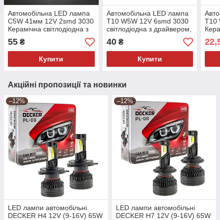
Автомобільна LED лампа
Автомобільна LED лампа
Авто
C5W 41мм 12V 2smd 3030
T10 W5W 12V 6smd 3030
T10
Керамічна світлодіодна з
світлодіодна з драйвером,
Кера
драйвером, білий колір
білий колір світла
біли
55
40
22,
₴
₴
світла
Купити
Купити
Акційні пропозиції та новинки
–12%
–12%
LED лампи автомобільні
LED лампи автомобільні
DECKER H4 12V (9-16V) 65W
DECKER H7 12V (9-16V) 65W