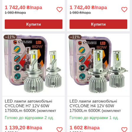
1 742,40
1 742,40
₴/пара
₴/пара
1 980 ₴/пара
1 980 ₴/пара
Купити
Купити
–11%
–11%
LED лампи автомобільні
LED лампи автомобільні
CYCLONE H7 12V 60W
CYCLONE H4 12V 60W
17500Lm 6000K (комплект
17500Lm 6000K (комплект
2шт)
2шт)
Готово до відправки 2 од.
Готово до відправки 1 од.
1 139,20
1 602
₴/пара
₴/пара