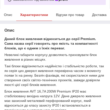
Опис
Характеристики
Відгуки про товар
Доставка
Опис
Даний блок живлення відноситься до серії Premium.
Сама назва серії говорить про якість та компактності
блоків, що є одним з їхніх переваг.
Невеликі габарити корпусу дозволяють приховувати блок
живлення в різних місцях.
Такі блоки відрізняються надійністю і стабільністю роботи, так
як серія цих джерел живлення перевірена часом з моменту
появи їх на ринку. Безліч фахівців, які скористалися ними для
створення своїх світло-технічних проектів, завжди довіряли
якості цієї серії блоків живлення.
Блок живлення AVT 16,7A 200W Premium IP20 має
стабілізовану вихідна напруга 12V. Дане джерело живлення
має захисний металевий перфорований корпус, який
відноситься до класу захисту IP20 і встановлюється в
приміщеннях з нормальною вологістю.