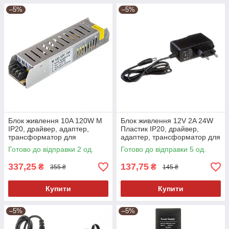
–5%
–5%
Блок живлення 10A 120W M
Блок живлення 12V 2A 24W
IP20, драйвер, адаптер,
Пластик IP20, драйвер,
трансформатор для
адаптер, трансформатор для
світлодіодної LED стрічки
світлодіодної LED стрічки
Готово до відправки 2 од.
Готово до відправки 5 од.
337,25
137,75
₴
₴
355 ₴
145 ₴
Купити
Купити
–5%
–5%