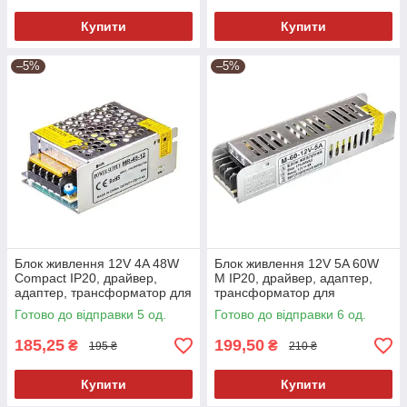
Купити
Купити
–5%
–5%
Блок живлення 12V 4A 48W
Блок живлення 12V 5A 60W
Сompact IP20, драйвер,
M IP20, драйвер, адаптер,
адаптер, трансформатор для
трансформатор для
світлодіодної LED стрічки
світлодіодної LED стрічки
Готово до відправки 5 од.
Готово до відправки 6 од.
185,25
199,50
₴
₴
195 ₴
210 ₴
Купити
Купити