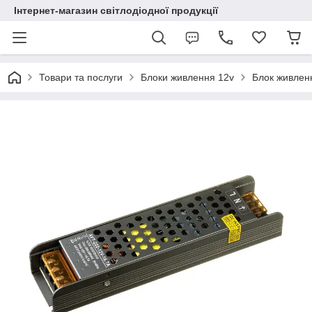
Інтернет-магазин світлодіодної продукції
Товари та послуги
Блоки живлення 12v
Блок живленн