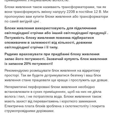
Блоки живлення також називають трансформаторами, так як
вони трансформують змінну напругу 220В в постійне 12 В. Ми
пропонуємо вам купити блоки живлення або трансформатори
по самій вигідній ціні .
Блоки живлення використовують для підключення
світлодіодної стрічки або інший світлодіодної продукції .
Потужність блоку живлення повинна підбиратися
споживачем в залежності від кількості, довжини
світлодіодної стрічки і її типу.
Радимо враховувати при придбанні блоку живлення
запас його потужності. Зазвичай купують блок живлення
із запасом 20% потужності!
Рекомендуємо розміщувати блок живлення на відкритому
просторі. Так ви будете дотримуватися безпеку і ваш блок
живлення стане працювати ще краще і прослужить ще довше.
Негерметичні перфоровані блоки живлення необхідно
встановлювати в сухих приміщеннях, щоб на них не діяла
волога і пил, і не потрапляла вода. Блоки живлення також
мають захист від перевантажень і короткого замикання.
Електрична плата блоків зроблена з склотекстоліту і покрита
струмопровідними доріжками.