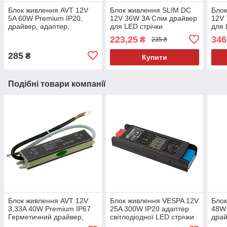
Блок живлення AVT 12V
Блок живлення SLIM DC
Блок
5A 60W Premium IP20,
12V 36W 3A Слім драйвер
12V 
драйвер, адаптер,
для LED стрічки
для 
трансформатор для
223,25
346
₴
235 ₴
світлодіодної LED стрічки
285
₴
Купити
Подібні товари компанії
Блок живлення AVT 12V
Блок живлення VESPA 12V
Блок
3,33A 40W Premium IP67
25A 300W IP20 адаптер
48W 
Герметичний драйвер,
світлодіодної LED стрічки
драй
адаптер, для світлодіодної
тра