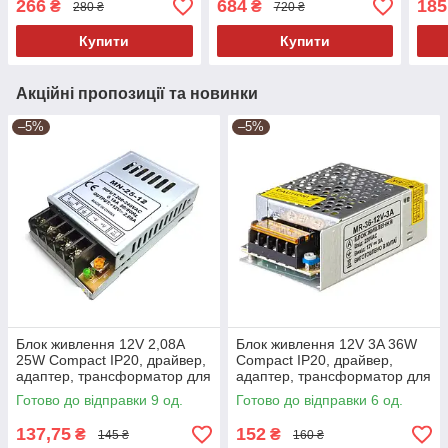
266
684
185
₴
₴
280 ₴
720 ₴
LED стрічки
світ
Купити
Купити
Акційні пропозиції та новинки
–5%
–5%
Блок живлення 12V 2,08A
Блок живлення 12V 3A 36W
25W Сompact IP20, драйвер,
Сompact IP20, драйвер,
адаптер, трансформатор для
адаптер, трансформатор для
світлодіодної LED стрічки
світлодіодної LED стрічки
Готово до відправки 9 од.
Готово до відправки 6 од.
137,75
152
₴
₴
145 ₴
160 ₴