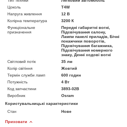
Тип техніки
Легковий автомобіль
Цоколь
T4W
Напруга живлення
12 В
Колірна температура
3200 К
Функціональне
Передні габаритні вогні,
призначення
Підсвічування салону,
Лампи панелі приладів, Бічні
покажчики поворотів,
Підсвічування багажника,
Підсвічування номерного
знаку, Денні ходові вогні
Світловий потік
35 лм
Колір світіння
Жовтий
Термін служби ламп
600 годин
Потужність
4 Вт
Код запчастини
3893-02B
Виробник
Osram
Користувальницькі характеристики
Стан
Нове
Приховати