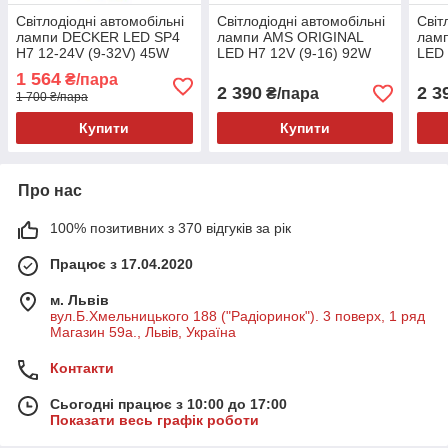
Світлодіодні автомобільні
Світлодіодні автомобільні
Світ
лампи DECKER LED SP4
лампи AMS ORIGINAL
лам
H7 12-24V (9-32V) 45W
LED H7 12V (9-16) 92W
LED 
12000Lm 6000K CANBUS
11000Lm 5500K CANBUS
92W
1 564
₴/пара
для Volkswagen (комплект
(комплект 2шт)
CANB
2 390
2 3
₴/пара
1 700 ₴/пара
2шт)
Купити
Купити
Про нас
100% позитивних з 370 відгуків за рік
Працює з 17.04.2020
м. Львів
вул.Б.Хмельницького 188 ("Радіоринок"). 3 поверх, 1 ряд
Магазин 59а., Львів, Україна
Контакти
Сьогодні працює з 10:00 до 17:00
Показати весь графік роботи