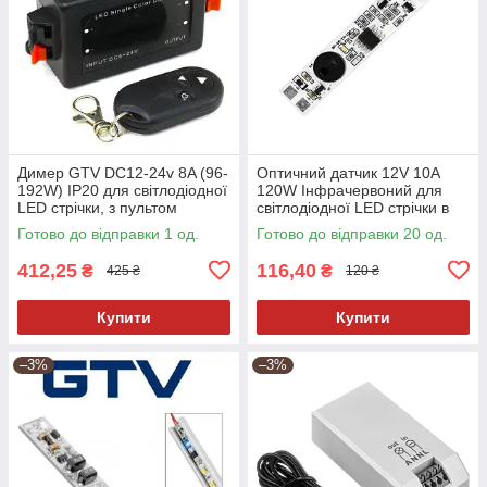
Димер GTV DC12-24v 8A (96-
Оптичний датчик 12V 10A
192W) IP20 для світлодіодної
120W Інфрачервоний для
LED стрічки, з пультом
світлодіодної LED стрічки в
дистанційного керування
профіль, взмах руки (ON-
Готово до відправки 1 од.
Готово до відправки 20 од.
OFF)
412,25
116,40
₴
₴
425 ₴
120 ₴
Купити
Купити
–3%
–3%