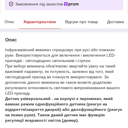
Замовлення під захистом
Опис
Характеристики
Відгуки про товар
Доставка
Опис
Інфрачервоний вимикач спрацьовує при русі або помахах
руки. Використовуються для включення і виключення LED-
приладів - світлодіодних світильників і стрічок.
При виборі вимикача обов'язково звертайте увагу на такий
важливий параметр, як потужність, залежно від того, який
світлодіодний прилад ви плануєте використовувати. За
допомогою даного вимикача ви також можете додатково
регулювати інтенсивність світлового випромінювання вашого
LED-приладу.
Датчик універсальний - на корпусі є перемикач, який
вмикає режим однофукційного датчика (реагує на
відкриття/закриття дверей) або двохфункційного (реагує
на помах руки). Також даний датчик має функцію
регуляції яскравості світла (димер).