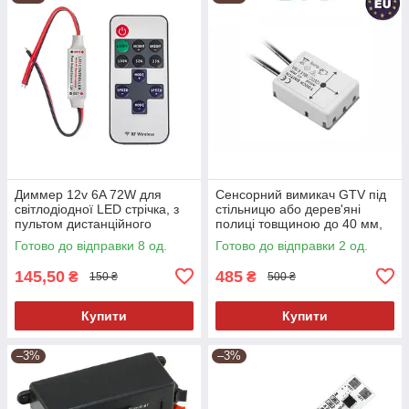
Диммер 12v 6A 72W для
Сенсорний вимикач GTV під
світлодіодної LED стрічка, з
стільницю або дерев'яні
пультом дистанційного
полиці товщиною до 40 мм,
керування
12V, 50W
Готово до відправки 8 од.
Готово до відправки 2 од.
145,50
485
₴
₴
150 ₴
500 ₴
Купити
Купити
–3%
–3%