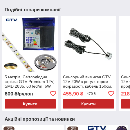
Подібні товари компанії
5 метрів, Світлодіодна
Сенсорний вимикач GTV
Сен
стрічка GTV Premium 12V,
12V 20W з регулятором
12V
SMD 2835, 60 led/m, 6W,
яскравості, кабель 150см,
проф
750Lm, 8мм, IP20, 6500K
хромований
доти
600
455,90
218
₴/рулон
₴
470 ₴
Білий холодний колір
світла
Купити
Купити
Акційні пропозиції та новинки
–3%
–3%