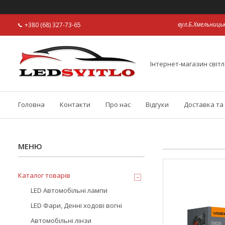
вул.Б.Хмельницьк
+380 (68) 327-73-65
Інтернет-магазин світл
Головна
Контакти
Про нас
Відгуки
Доставка та
Каталог товарів
LED Автомобільні лампи
LED Фари, Денні ходові вогні
Автомобільні лінзи