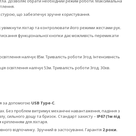
вітла. Дозволяє обрати необхідний режим роботи. Максимальна
ітлення.
текстурою, що забезпечує зручне користування.
 увімкнути ліхтар та контролювати його режими жестами рук.
атискання функціональної кнопки дає можливість перемикати
освітлення налічує 85м. Тривалість роботи 3год. Інтенсивність
нція освітлення налічує 53м. Тривалість роботи 3год. 30хв.
ня за допомогою
USB Type-C
.
ах. Без проблем витримує механічні навантаження, падіння з
илу, сильного дощу та бризок. Стандарт захисту –
IP6
7
(
1
м під
 кріпленням для ліхтаря.
вного відпочинку. Зручний в застосуванні. Гарантія
2 роки.