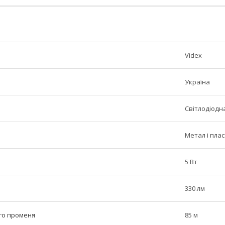
Videx
Україна
Світлодіодн
Метал і пла
5 Вт
330 лм
ого променя
85 м