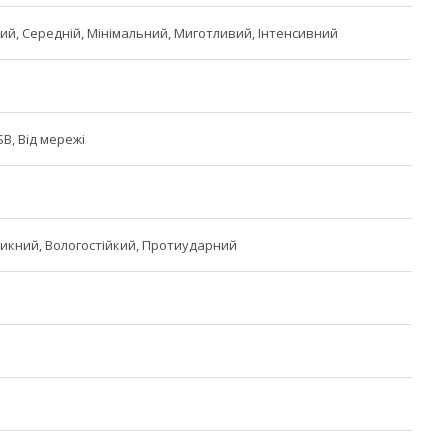
й, Середній, Мінімальний, Миготливий, Інтенсивний
SB, Від мережі
кний, Вологостійкий, Протиударний