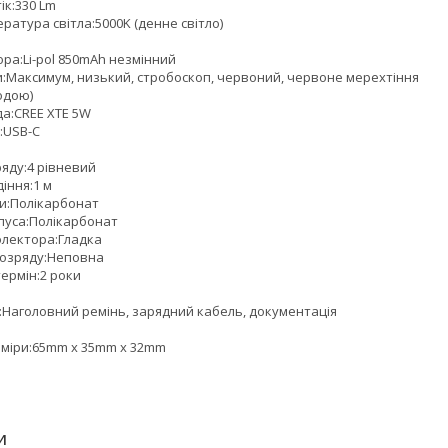
ік:330 Lm
ратура світла:5000K (денне світло)
м
ра:Li-pol 850mAh незмінний
:Максимум, низький, стробоскоп, червоний, червоне мерехтіння
водою)
да:CREE XTE 5W
:USB-C
ряду:4 рівневий
діння:1 м
зи:Полікарбонат
пуса:Полікарбонат
лектора:Гладка
 розряду:Неповна
ермін:2 роки
:Наголовний ремінь, зарядний кабель, документація
зміри:65mm х 35mm х 32mm
И