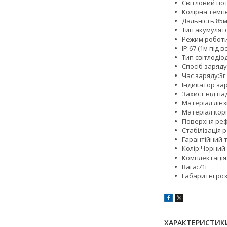
Світловий пот
Колірна темпе
Дальність:85
Тип акумулято
Режим роботи
IP:67 (1м під 
Тип світлодіо
Спосіб заряду
Час заряду:3г
Індикатор за
Захист від па
Матеріал лін
Матеріал кор
Поверхня реф
Стабілізація
Гарантійний т
Колір:Чорний
Комплектація
Вага:71г
Габаритні ро
ХАРАКТЕРИСТИК