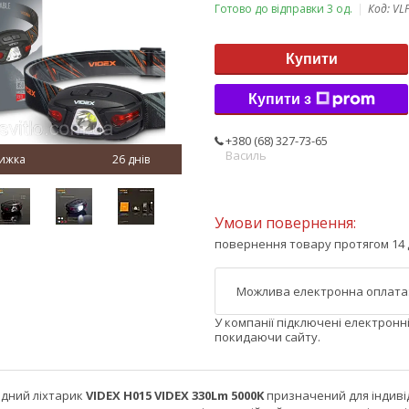
Готово до відправки 3 од.
Код:
VL
Купити
Купити з
+380 (68) 327-73-65
Василь
26 днів
повернення товару протягом 14 
У компанії підключені електронн
покидаючи сайту.
одний ліхтарик
VIDEX H015 VIDEX 330Lm 5
0
00K
призначений для індиві