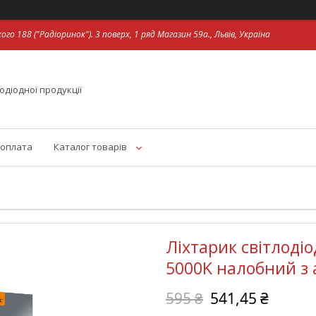
ого 188 ("Радіоринок"). 3 поверх, 1 ряд Магазин 59а., Львів, Україна
одіодної продукції
 оплата
Каталог товарів
Ліхтарик світлоді
5000K налобний з
595 ₴
541,45 ₴