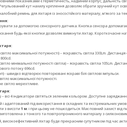
новними показниками є герметичність, надійний корпус, дальність с
Регульований кут нахилу кріплення дозволяє обрати зручний кут осв
алобний ремінь для ліхтаря із зносостійкого матеріалу, м'якого за 
ння:
рувати за допомогою сенсорного датчика. Кнопка сенсора допомагає
скання будь-якої кнопки дозволяє вимкнути ліхтар. Короткочасне н
хтаря:
вітло максимальної потужності) – яскравість світла 330Lm. Дистанція 
1800cd.
світло мінімальної потужності світла) – яскравість світла 105Lm. Диста
ового потоку 696cd.
п) - швидко відтворює повторювані яскраві білі світлові імпульси.
вітло максимальної потужності.
е світло мерехтливе.
таря:
 – всі 4 індикатори світяться зеленим кольором. Доступне заряджан
й і адаптований під використання в складних та екстремальних умов
ти з висоти
1 м
. і при цьому не пошкодиться. Має повний захист від п
виготовлена з тонкого та повітропроникного матеріалу з силіконовим
й, високоефективний ліхтар буде прекрасним супутником під час акти