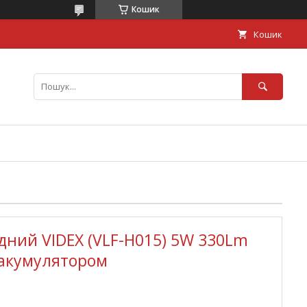
Кошик
Кошик
одний VIDEX (VLF-H015) 5W 330Lm
 акумулятором