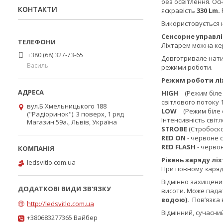
без освітлення. Ос
КОНТАКТИ
яскравість
330
Lm
.
Використовується н
Сенсорне управлі
Ліхтарем можна ке
+380 (68) 327-73-65
Довготривале нати
Василь
режими роботи.
Режим роботи лі
HIGH
(Режим біле с
світлового потоку 
вул.Б.Хмельницького 188
LOW
(Режим біле 
("Радіоринок"). 3 поверх, 1 ряд
Інтенсивність світл
Магазин 59а., Львів, Україна
STROBE
(Стробоско
RED ON
- червоне с
RED FLASH
- червон
Рівень заряду ліх
ledsvitlo.com.ua
При повному заряді
Відмінно захищени
висоти. Може пада
водою)
.
Пов’язка 
http://ledsvitlo.com.ua
Відмінний, сучасни
+380683277365 Вайбер