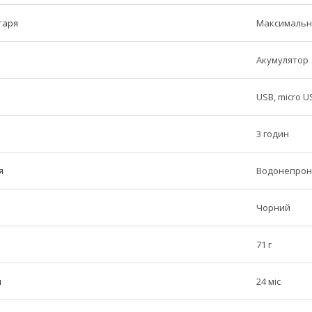
таря
Максимальни
Акумулятор
USB, micro U
3 годин
я
Водонепрони
Чорний
71 г
н
24 міс