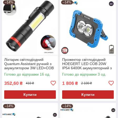
–14%
–14%
Ліхтарик світлодіодний
Прожектор світлодіодний
Quantum Assistant ручний з
HOEGERT LED COB 20W
акумулятором 3W LED+COB
IP54 6400K акумуляторний з
з функцією Power Bank
функцією Power Bank
Готово до відправки 16 од.
Готово до відправки 3 од.
352,60
1 806
₴
₴
410 ₴
2 100 ₴
Купити
Купити
–14%
–14%