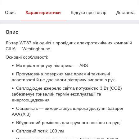
Опис
Характеристики
Відгуки про товар
Доставка
Опис
Ліхтар WF87 від однієї з провідних електротехнічних компаній
США — Westinghousе.
Основні особливості:
Матеріал корпусу ліхтарика — ABS
Прогумована поверхня має приємні тактильні
властивості й не дає змоги ліхтарику випасти з рук
Світлодіодне джерело світла потужністю 3 Вт (СОВ)
забезпечує тривалий термін експлуатації та
енергоощадження
Ощадність — використовує широко доступні батареї
AAA (X 3)
Вбудований ремінець для зручного носіння на руці
Світловий потік: 100 лм