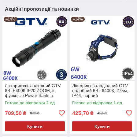
Акційні пропозиції та новинки
–14%
–14%
Ліхтарик світлодіодний GTV
Ліхтарик світлодіодний GTV
8Вт 6400К IP20 ZOOM, з
налобний 6Вт, 6400К, 275м,
функцією Power Bank, з
IP44, чорний
акумулятором
Готово до відправки 2 од.
Готово до відправки 1 од.
709,50
425,70
₴
₴
825 ₴
495 ₴
Купити
Купити