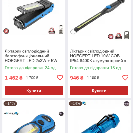
Ліхтарик світлодіодний
Ліхтарик світлодіодний
багатофункціональний
HOEGERT LED 10W COB
HOEGERT LED 2x3W + 5W
IP54 6400K акумуляторний з
COB IP54 6400K
магнітним утримувачем
Готово до відправки 24 од.
Готово до відправки 15 од.
акумуляторний з магнітним
утримувачем
1 462
946
₴
₴
1 700 ₴
1 100 ₴
Купити
Купити
–14%
–14%