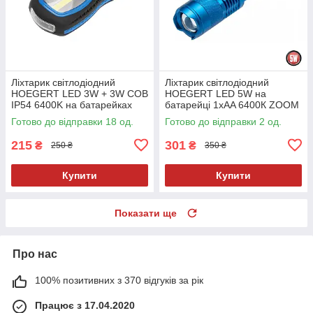
Ліхтарик світлодіодний
Ліхтарик світлодіодний
HOEGERT LED 3W + 3W COB
HOEGERT LED 5W на
IP54 6400K на батарейках
батарейці 1xAA 6400К ZOOM
3xAAA з магнітним
IP20
Готово до відправки 18 од.
Готово до відправки 2 од.
утримуваче
215
301
₴
₴
250 ₴
350 ₴
Купити
Купити
Показати ще
Про нас
100% позитивних з 370 відгуків за рік
Працює з 17.04.2020