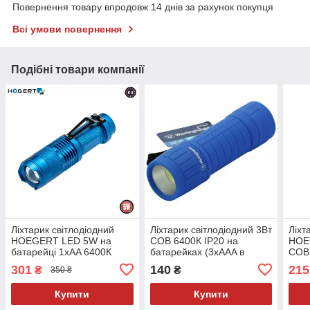
Повернення товару впродовж 14 днів за рахунок покупця
Всі умови повернення
Подібні товари компанії
Ліхтарик світлодіодний
Ліхтарик світлодіодний 3Вт
Ліхт
HOEGERT LED 5W на
COB 6400К IP20 на
HOE
батарейці 1xAA 6400К
батарейках (3xAAA в
COB 
ZOOM IP20
комплекті) Синій
бата
301
140
215
₴
₴
350 ₴
магн
Купити
Купити