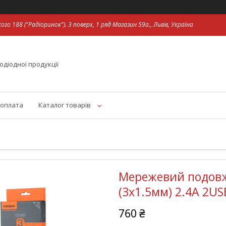
ого 188 ("Радіоринок"). 3 поверх, 1 ряд Магазин 59а., Львів, Україна
одіодної продукції
 оплата
Каталог товарів
Мережевий подовж
(3x1.5мм) 2.4А 2US
760 ₴