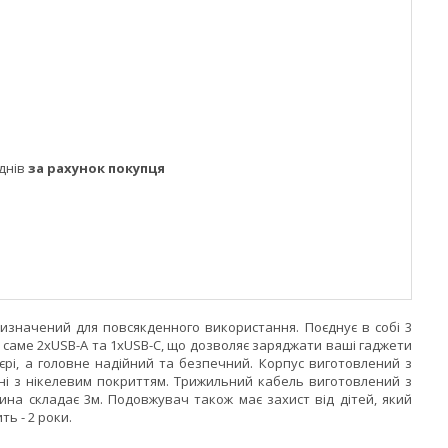
днів
за рахунок покупця
ризначений для повсякденного використання. Поєднує в собі 3
а саме 2xUSB-A та 1xUSB-C, що дозволяє заряджати ваші гаджети
'єрі, а головне надійний та безпечний. Корпус виготовлений з
атуні з нікелевим покриттям. Трижильний кабель виготовлений з
ина складає 3м. Подовжувач також має захист від дітей, який
ь - 2 роки.