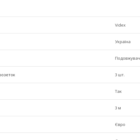
Videx
Україна
Подовжува
 розеток
3 шт.
Так
3 м
Євро