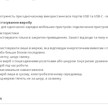
отужність при одночасному використанні всіх портів USB та USB-C - скл
астосування виробу
для одночасної зарядки мобільних пристроїв і підключення пристроїв
актеристики
стовувати тільки в закритих приміщеннях. Захист від води та пилу 
ристовувати лише в мережі, яка відповідає енергетичним вимогам і 
або більше блоків послідовно.
зетку, шнур і вилку.
те виріб з пошкодженими розетками або шнуром. Існує ризик уражен
ріб під час роботи.
максимальне навантаження.
виріб лише в сухому, електробезпечному середовищі.
ід мережі тягніть не за шнур, а за вилку.
И