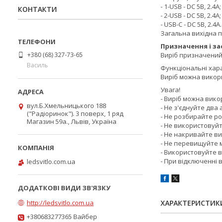
- 1-USB - DC 5В, 2.4А;
КОНТАКТИ
- 2-USB - DC 5В, 2.4А;
- USB-С - DC 5В, 2.4А.
Загальна вихідна п
Призначення і з
+380 (68) 327-73-65
Виріб призначений 
Василь
Функціональні хар
Виріб можна викори
Увага!
- Виріб можна вико
вул.Б.Хмельницького 188
- Не з'єднуйте два 
("Радіоринок"). 3 поверх, 1 ряд
- Не розбирайте ро
Магазин 59а., Львів, Україна
- Не використовуй
- Не накривайте ви
- Не перевищуйте 
- Використовуйте 
- При відключенні в
ledsvitlo.com.ua
http://ledsvitlo.com.ua
ХАРАКТЕРИСТИК
+380683277365 Вайбер