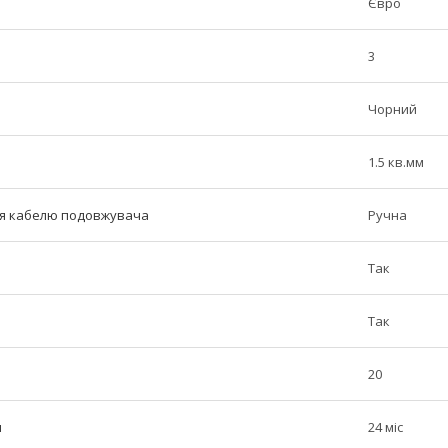
Євро
3
Чорний
1.5 кв.мм
ня кабелю подовжувача
Ручна
Так
Так
20
н
24 міс