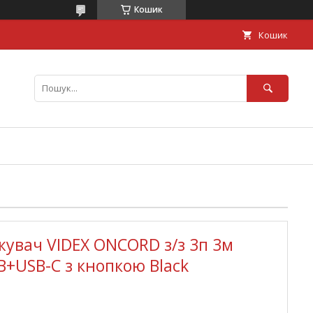
Кошик
Кошик
увач VIDEX ONCORD з/з 3п 3м
B+USB-C з кнопкою Black