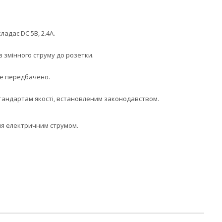
адає DC 5В, 2.4А.
 змінного струму до розетки.
не передбачено.
стандартам якості, встановленим законодавством.
ня електричним струмом.