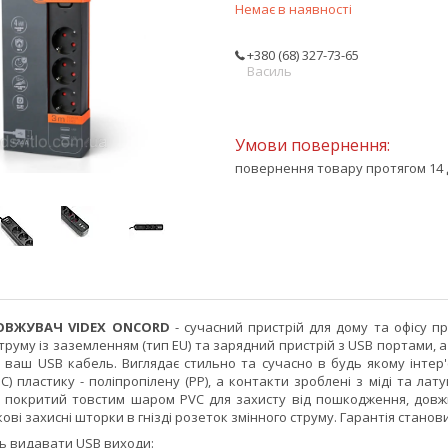
Немає в наявності
+380 (68) 327-73-65
Василь
повернення товару протягом 14 
ОВЖУВАЧ VIDEX
ONCORD
- сучасний пристрій для дому та офісу п
труму із заземленням (тип EU) та зарядний пристрій з USB портами, 
и ваш USB кабель. Виглядає стильно та сучасно в будь якому інтер
°C) пластику - поліпропілену (PP), а контакти зроблені з міді та л
і і покритий товстим шаром PVC для захисту від пошкодження, довж
ві захисні шторки в гнізді розеток змінного струму. Гарантія становит
ть видавати USB виходи: