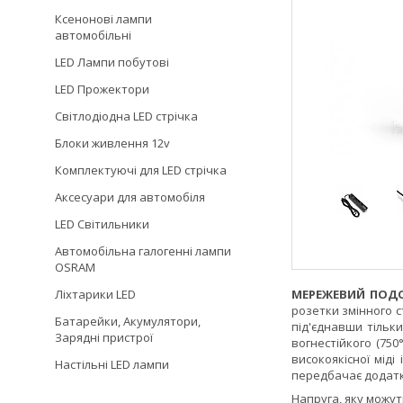
Ксенонові лампи
автомобільні
LED Лампи побутові
LED Прожектори
Світлодіодна LED стрічка
Блоки живлення 12v
Комплектуючі для LED стрічка
Аксесуари для автомобіля
LED Світильники
Автомобільна галогенні лампи
OSRAM
Ліхтарики LED
МЕРЕЖЕВИЙ ПОД
розетки змінного с
Батарейки, Акумулятори,
під'єднавши тільк
Зарядні пристрої
вогнестійкого (750
високоякісної мід
Настільні LED лампи
передбачає додатко
Напруга, яку можу