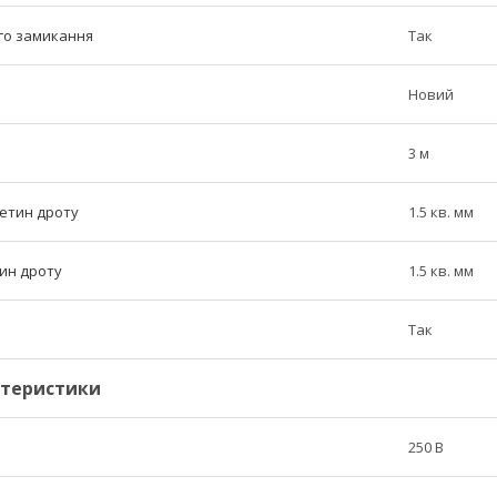
ого замикання
Так
Новий
3 м
етин дроту
1.5 кв. мм
ин дроту
1.5 кв. мм
Так
ктеристики
250 В