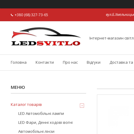
вул.Б.Хмельницьк
+380 (68) 327-73-65
Інтернет-магазин світл
Головна
Контакти
Про нас
Відгуки
Доставка та
Каталог товарів
LED Автомобільні лампи
LED Фари, Денні ходові вогні
Автомобільні лінзи