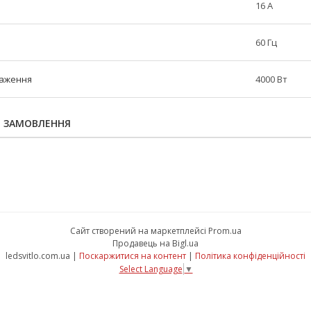
16 А
60 Гц
таження
4000 Вт
Я ЗАМОВЛЕННЯ
Сайт створений на маркетплейсі
Prom.ua
Продавець на Bigl.ua
ledsvitlo.com.ua |
Поскаржитися на контент
|
Політика конфіденційності
Select Language
▼