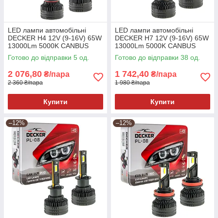
LED лампи автомобільні
LED лампи автомобільні
DECKER H4 12V (9-16V) 65W
DECKER H7 12V (9-16V) 65W
13000Lm 5000K CANBUS
13000Lm 5000K CANBUS
(комплект 2шт)
(комплект 2шт)
Готово до відправки 5 од.
Готово до відправки 38 од.
2 076,80
1 742,40
₴/пара
₴/пара
2 360 ₴/пара
1 980 ₴/пара
Купити
Купити
–12%
–12%