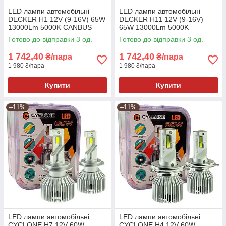
LED лампи автомобільні
LED лампи автомобільні
DECKER H1 12V (9-16V) 65W
DECKER H11 12V (9-16V)
13000Lm 5000K CANBUS
65W 13000Lm 5000K
(комплект 2шт)
CANBUS (комплект 2шт)
Готово до відправки 3 од.
Готово до відправки 3 од.
1 742,40
1 742,40
₴/пара
₴/пара
1 980 ₴/пара
1 980 ₴/пара
Купити
Купити
–11%
–11%
LED лампи автомобільні
LED лампи автомобільні
CYCLONE H7 12V 60W
CYCLONE H4 12V 60W