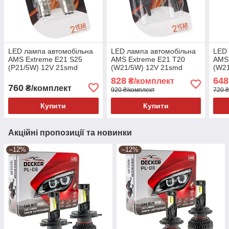
LED лампа автомобільна
LED лампа автомобільна
LED 
AMS Extreme E21 S25
AMS Extreme E21 T20
AMS 
(P21/5W) 12V 21smd
(W21/5W) 12V 21smd
(W2
5500K (Комплект 2шт)
1300K (Комплект 2шт)
5500
828
648
₴/комплект
760
₴/комплект
920 ₴/комплект
720 ₴
Купити
Купити
Акційні пропозиції та новинки
–12%
–12%