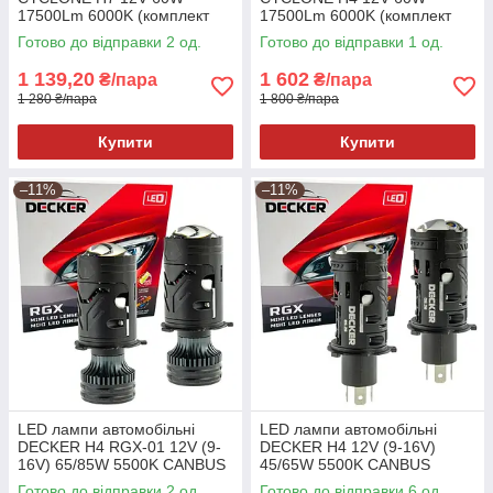
17500Lm 6000K (комплект
17500Lm 6000K (комплект
2шт)
2шт)
Готово до відправки 2 од.
Готово до відправки 1 од.
1 139,20
1 602
₴/пара
₴/пара
1 280 ₴/пара
1 800 ₴/пара
Купити
Купити
–11%
–11%
LED лампи автомобільні
LED лампи автомобільні
DECKER H4 RGX-01 12V (9-
DECKER H4 12V (9-16V)
16V) 65/85W 5500K CANBUS
45/65W 5500K CANBUS
Лінзовані (комплект 2шт)
Лінзовані (комплект 2шт)
Готово до відправки 2 од.
Готово до відправки 6 од.