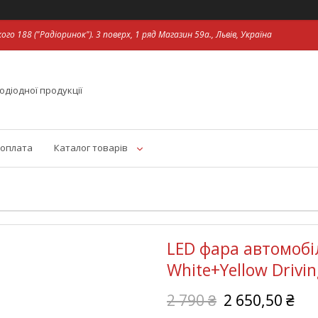
ого 188 ("Радіоринок"). 3 поверх, 1 ряд Магазин 59а., Львів, Україна
одіодної продукції
 оплата
Каталог товарів
LED фара автомоб
White+Yellow Drivin
2 790 ₴
2 650,50 ₴