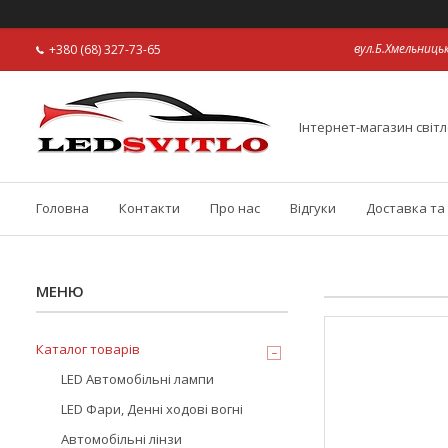
вул.Б.Хмельницьк
+380 (68) 327-73-65
Інтернет-магазин світл
Головна
Контакти
Про нас
Відгуки
Доставка та
Каталог товарів
LED Автомобільні лампи
LED Фари, Денні ходові вогні
Автомобільні лінзи