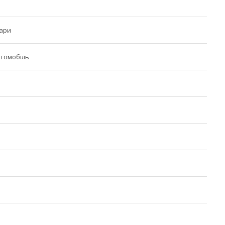
фари
томобіль