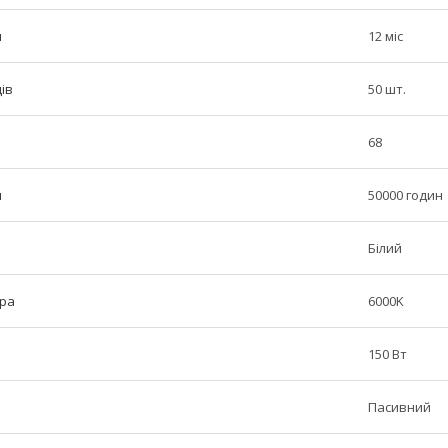
н
12 міс
дів
50 шт.
68
п
50000 годин
Білий
ура
6000K
150 Вт
Пасивний