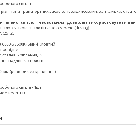
робочого світла
різні типи транспортних засобів: позашляховики, вантажівки, спецт
нтальної світлотіньової межі (дозволяє використовувати дан
світло з чіткою світлотіньовою межею (driving)
. (25+25)
 6000K/3500K (Білий+Жовтий)
хпровідне
, сталеві кріплення, PC
ення надлишків вологи
 42 мм (розміри без кріплення)
робочого світла - 1шт.
их елементів
И