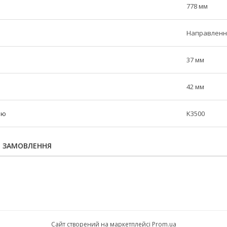
778 мм
Направлен
37 мм
42 мм
лю
K3500
Я ЗАМОВЛЕННЯ
Сайт створений на маркетплейсі
Prom.ua