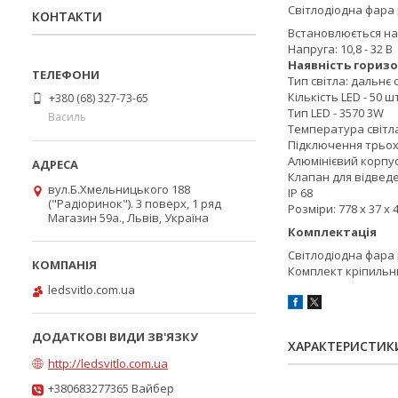
Cвітлодіодна фара 
КОНТАКТИ
Встановлюється на 
Напруга: 10,8 - 32 В
Наявність горизо
Тип світла: дальнє 
Кількість LED - 50 шт
+380 (68) 327-73-65
Тип LED - 3570 3W
Василь
Температура світла
Підключення трьо
Алюмінієвий корпус
Клапан для відвед
вул.Б.Хмельницького 188
IP 68
("Радіоринок"). 3 поверх, 1 ряд
Розміри: 778 х 37 х
Магазин 59а., Львів, Україна
Комплектація
Світлодіодна фара 
Комплект кріпильн
ledsvitlo.com.ua
ХАРАКТЕРИСТИК
http://ledsvitlo.com.ua
+380683277365 Вайбер