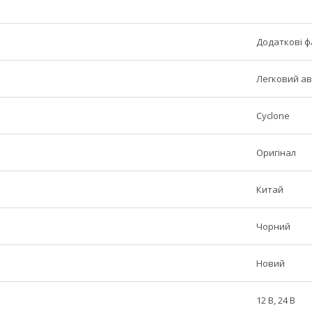
Додаткові 
Легковий ав
Cyclone
Оригінал
Китай
Чорний
Новий
12 В, 24 В